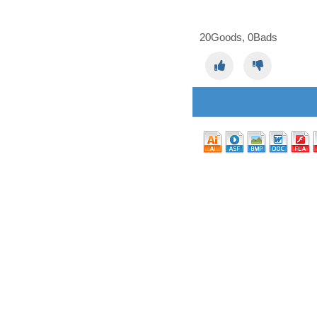
20
Goods,
0
Bads